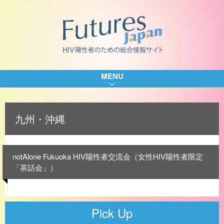
MENU
九州・沖縄
notAlone Fukuoka HIV陽性者交流会（女性HIV陽性者限定
「茶話会」）
Pick Up