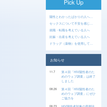
Pick Up
陽性とわかったばかりの人へ…
セックスについて不安を感じ…
就職・転職を考えている人へ
妊娠・出産を考えている人へ
ドラッグ（薬物）を使用して…
お知らせ
11.7
第４回「HIV陽性者のた
めのウェブ調査」は終了
しました
08.26
第４回「HIV陽性者のた
めのウェブ調査」にぜひ
ご協力を
06.23
HIV陽性者対象の早期診