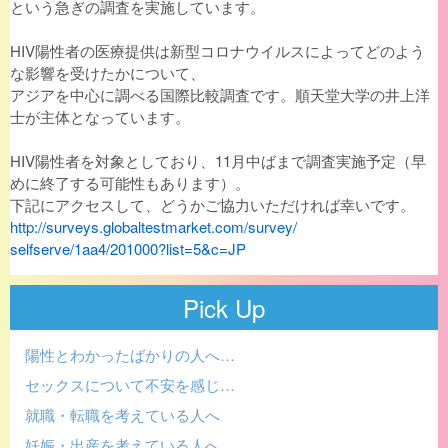
という急ぎの調査を実施しています。
HIV陽性者の医療提供は新型コロナウイルスによってどのよう
な
影響を受けたかについて、
アジアを中心に調べる国際比較調査です。
順天堂大学の井上洋
士が主体となっています。
HIV陽性者を対象としており、11月中ばまで調査実施予定（
早
めに終了する可能性もあります）。
下記にアクセスして、
どうかご協力いただければ幸いです。
http://surveys.
globaltestmarket.com/survey/
selfserve/1aa4/201000?list=5&
c=JP
Pick Up
陽性とわかったばかりの人へ…
セックスについて不安を感じ…
就職・転職を考えている人へ
妊娠・出産を考えている人へ