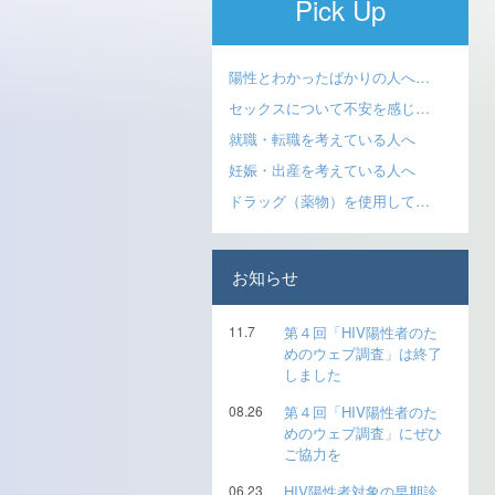
Pick Up
陽性とわかったばかりの人へ…
セックスについて不安を感じ…
就職・転職を考えている人へ
妊娠・出産を考えている人へ
ドラッグ（薬物）を使用して…
お知らせ
11.7
第４回「HIV陽性者のた
めのウェブ調査」は終了
しました
08.26
第４回「HIV陽性者のた
めのウェブ調査」にぜひ
ご協力を
06.23
HIV陽性者対象の早期診