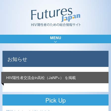
MENU
お知らせ
HIV陽性者交流会in高松（JaNP+） を掲載
Pick Up