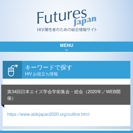
MENU
キーワードで探す
HIV お役立ち情報
第34回日本エイズ学会学術集会・総会（2020年／WEB開
催）
https://www.aidsjapan2020.org/outline.html