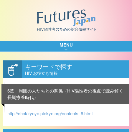
MENU
キーワードで探す
HIV お役立ち情報
6章 周囲の人たちとの関係（HIV陽性者の視点で読み解く
長期療養時代）
http://chokiryoyo.ptokyo.org/contents_6.html