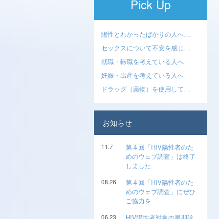
Pick Up
陽性とわかったばかりの人へ…
セックスについて不安を感じ…
就職・転職を考えている人へ
妊娠・出産を考えている人へ
ドラッグ（薬物）を使用して…
お知らせ
11.7
第４回「HIV陽性者のた
めのウェブ調査」は終了
しました
08.26
第４回「HIV陽性者のた
めのウェブ調査」にぜひ
ご協力を
06.23
HIV陽性者対象の早期診