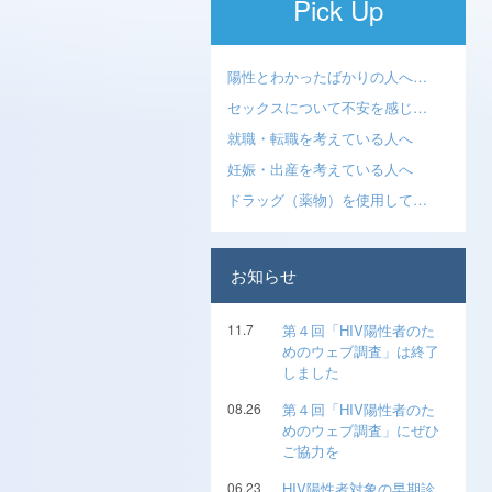
Pick Up
陽性とわかったばかりの人へ…
セックスについて不安を感じ…
就職・転職を考えている人へ
妊娠・出産を考えている人へ
ドラッグ（薬物）を使用して…
お知らせ
11.7
第４回「HIV陽性者のた
めのウェブ調査」は終了
しました
08.26
第４回「HIV陽性者のた
めのウェブ調査」にぜひ
ご協力を
06.23
HIV陽性者対象の早期診