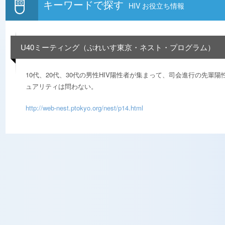
キーワードで探す
HIV お役立ち情報
U40ミーティング（ぷれいす東京・ネスト・プログラム）
10代、20代、30代の男性HIV陽性者が集まって、司会進行の先輩
ュアリティは問わない。
http://web-nest.ptokyo.org/nest/p14.html