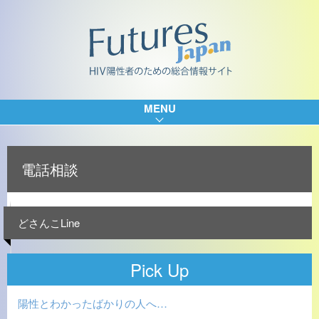
MENU
電話相談
どさんこLine
Pick Up
陽性とわかったばかりの人へ…