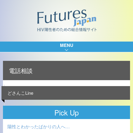
MENU
電話相談
どさんこLine
Pick Up
陽性とわかったばかりの人へ…