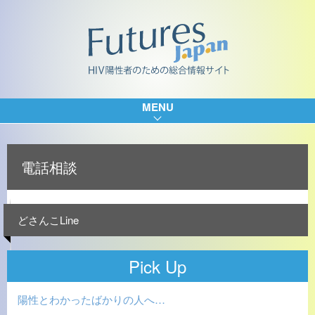
MENU
電話相談
どさんこLine
Pick Up
陽性とわかったばかりの人へ…