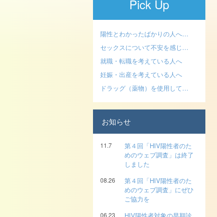
Pick Up
陽性とわかったばかりの人へ…
セックスについて不安を感じ…
就職・転職を考えている人へ
妊娠・出産を考えている人へ
ドラッグ（薬物）を使用して…
お知らせ
11.7
第４回「HIV陽性者のた
めのウェブ調査」は終了
しました
08.26
第４回「HIV陽性者のた
めのウェブ調査」にぜひ
ご協力を
06.23
HIV陽性者対象の早期診