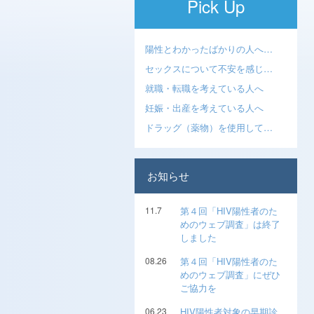
Pick Up
陽性とわかったばかりの人へ…
セックスについて不安を感じ…
就職・転職を考えている人へ
妊娠・出産を考えている人へ
ドラッグ（薬物）を使用して…
お知らせ
11.7
第４回「HIV陽性者のた
めのウェブ調査」は終了
しました
08.26
第４回「HIV陽性者のた
めのウェブ調査」にぜひ
ご協力を
06.23
HIV陽性者対象の早期診