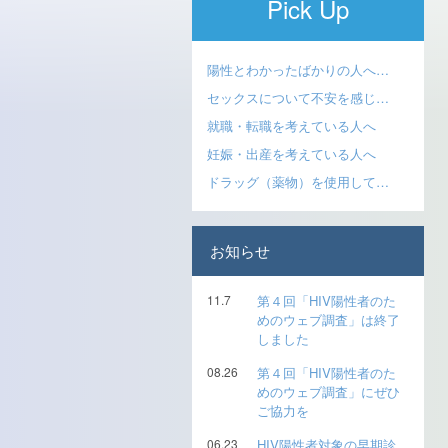
Pick Up
陽性とわかったばかりの人へ…
セックスについて不安を感じ…
就職・転職を考えている人へ
妊娠・出産を考えている人へ
ドラッグ（薬物）を使用して…
お知らせ
11.7
第４回「HIV陽性者のた
めのウェブ調査」は終了
しました
08.26
第４回「HIV陽性者のた
めのウェブ調査」にぜひ
ご協力を
06.23
HIV陽性者対象の早期診