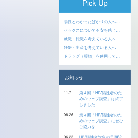
Pick Up
陽性とわかったばかりの人へ…
セックスについて不安を感じ…
就職・転職を考えている人へ
妊娠・出産を考えている人へ
ドラッグ（薬物）を使用して…
お知らせ
11.7
第４回「HIV陽性者のた
めのウェブ調査」は終了
しました
08.26
第４回「HIV陽性者のた
めのウェブ調査」にぜひ
ご協力を
06.23
HIV陽性者対象の早期診