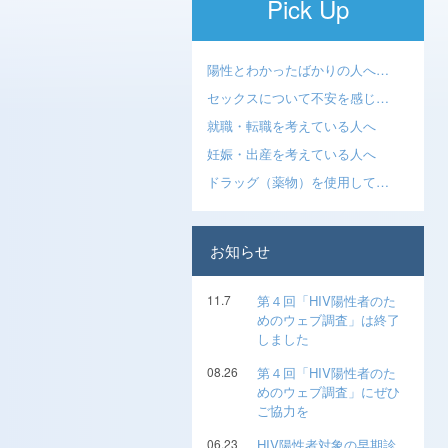
Pick Up
陽性とわかったばかりの人へ…
セックスについて不安を感じ…
就職・転職を考えている人へ
妊娠・出産を考えている人へ
ドラッグ（薬物）を使用して…
お知らせ
11.7
第４回「HIV陽性者のた
めのウェブ調査」は終了
しました
08.26
第４回「HIV陽性者のた
めのウェブ調査」にぜひ
ご協力を
06.23
HIV陽性者対象の早期診