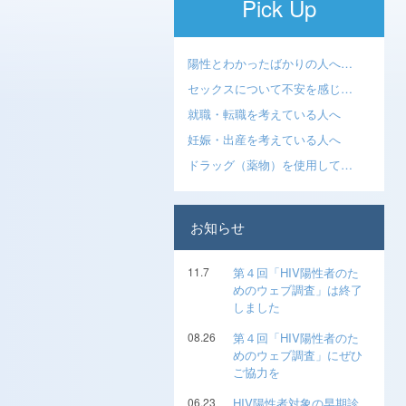
Pick Up
陽性とわかったばかりの人へ…
セックスについて不安を感じ…
就職・転職を考えている人へ
妊娠・出産を考えている人へ
ドラッグ（薬物）を使用して…
お知らせ
11.7
第４回「HIV陽性者のた
めのウェブ調査」は終了
しました
08.26
第４回「HIV陽性者のた
めのウェブ調査」にぜひ
ご協力を
06.23
HIV陽性者対象の早期診