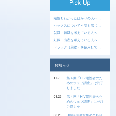
Pick Up
陽性とわかったばかりの人へ…
セックスについて不安を感じ…
就職・転職を考えている人へ
妊娠・出産を考えている人へ
ドラッグ（薬物）を使用して…
お知らせ
11.7
第４回「HIV陽性者のた
めのウェブ調査」は終了
しました
08.26
第４回「HIV陽性者のた
めのウェブ調査」にぜひ
ご協力を
06.23
HIV陽性者対象の早期診