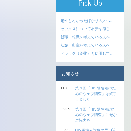
Pick Up
陽性とわかったばかりの人へ…
セックスについて不安を感じ…
就職・転職を考えている人へ
妊娠・出産を考えている人へ
ドラッグ（薬物）を使用して…
お知らせ
11.7
第４回「HIV陽性者のた
めのウェブ調査」は終了
しました
08.26
第４回「HIV陽性者のた
めのウェブ調査」にぜひ
ご協力を
06.23
HIV陽性者対象の早期診