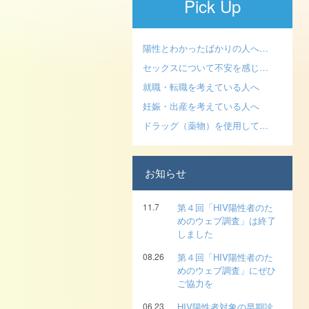
Pick Up
陽性とわかったばかりの人へ…
セックスについて不安を感じ…
就職・転職を考えている人へ
妊娠・出産を考えている人へ
ドラッグ（薬物）を使用して…
お知らせ
11.7
第４回「HIV陽性者のた
めのウェブ調査」は終了
しました
08.26
第４回「HIV陽性者のた
めのウェブ調査」にぜひ
ご協力を
06.23
HIV陽性者対象の早期診