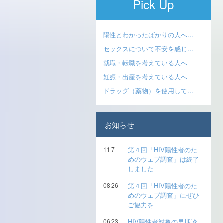
Pick Up
陽性とわかったばかりの人へ…
セックスについて不安を感じ…
就職・転職を考えている人へ
妊娠・出産を考えている人へ
ドラッグ（薬物）を使用して…
お知らせ
11.7
第４回「HIV陽性者のた
めのウェブ調査」は終了
しました
08.26
第４回「HIV陽性者のた
めのウェブ調査」にぜひ
ご協力を
06.23
HIV陽性者対象の早期診