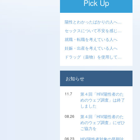
Pick Up
陽性とわかったばかりの人へ…
セックスについて不安を感じ…
就職・転職を考えている人へ
妊娠・出産を考えている人へ
ドラッグ（薬物）を使用して…
お知らせ
11.7
第４回「HIV陽性者のた
めのウェブ調査」は終了
しました
08.26
第４回「HIV陽性者のた
めのウェブ調査」にぜひ
ご協力を
06.23
HIV陽性者対象の早期診