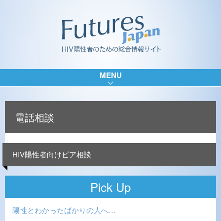
MENU
電話相談
HIV陽性者向けピア相談
Pick Up
陽性とわかったばかりの人へ…