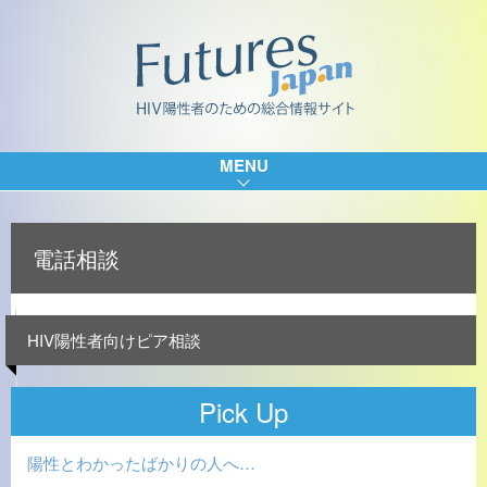
MENU
電話相談
HIV陽性者向けピア相談
Pick Up
陽性とわかったばかりの人へ…