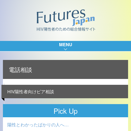
MENU
電話相談
HIV陽性者向けピア相談
Pick Up
陽性とわかったばかりの人へ…