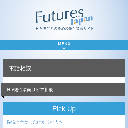
MENU
電話相談
HIV陽性者向けピア相談
Pick Up
陽性とわかったばかりの人へ…