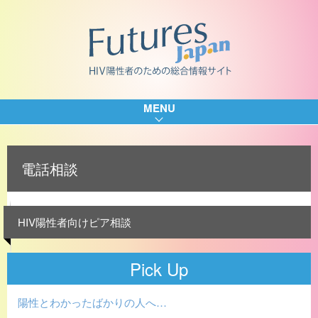
MENU
電話相談
HIV陽性者向けピア相談
Pick Up
陽性とわかったばかりの人へ…