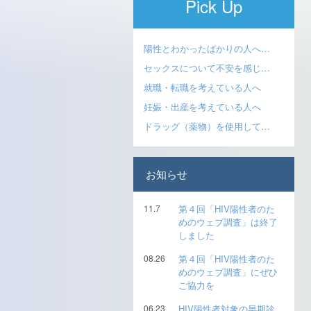
Pick Up
陽性とわかったばかりの人へ…
セックスについて不安を感じ…
就職・転職を考えている人へ
妊娠・出産を考えている人へ
ドラッグ（薬物）を使用して…
お知らせ
11.7
第４回「HIV陽性者のた
めのウェブ調査」は終了
しました
08.26
第４回「HIV陽性者のた
めのウェブ調査」にぜひ
ご協力を
06.23
HIV陽性者対象の早期診