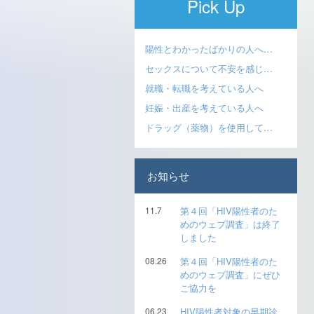
Pick Up
陽性とわかったばかりの人へ…
セックスについて不安を感じ…
就職・転職を考えている人へ
妊娠・出産を考えている人へ
ドラッグ（薬物）を使用して…
お知らせ
11.7
第４回「HIV陽性者のた
めのウェブ調査」は終了
しました
08.26
第４回「HIV陽性者のた
めのウェブ調査」にぜひ
ご協力を
06.23
HIV陽性者対象の早期診