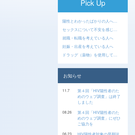
Pick Up
陽性とわかったばかりの人へ…
セックスについて不安を感じ…
就職・転職を考えている人へ
妊娠・出産を考えている人へ
ドラッグ（薬物）を使用して…
お知らせ
11.7
第４回「HIV陽性者のた
めのウェブ調査」は終了
しました
08.26
第４回「HIV陽性者のた
めのウェブ調査」にぜひ
ご協力を
06.23
HIV陽性者対象の早期診