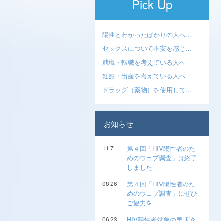
Pick Up
陽性とわかったばかりの人へ…
セックスについて不安を感じ…
就職・転職を考えている人へ
妊娠・出産を考えている人へ
ドラッグ（薬物）を使用して…
お知らせ
11.7
第４回「HIV陽性者のた
めのウェブ調査」は終了
しました
08.26
第４回「HIV陽性者のた
めのウェブ調査」にぜひ
ご協力を
06.23
HIV陽性者対象の早期診