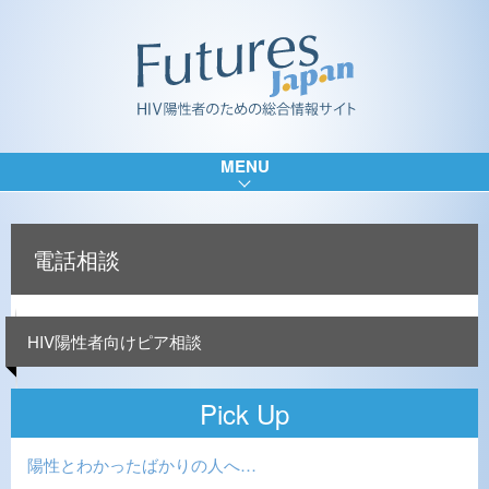
MENU
電話相談
HIV陽性者向けピア相談
Pick Up
陽性とわかったばかりの人へ…