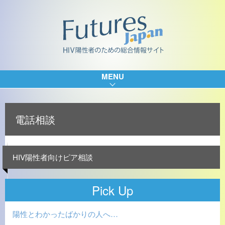
MENU
電話相談
HIV陽性者向けピア相談
Pick Up
陽性とわかったばかりの人へ…