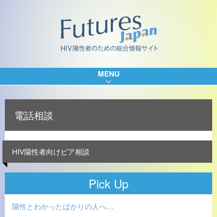
MENU
電話相談
HIV陽性者向けピア相談
Pick Up
陽性とわかったばかりの人へ…