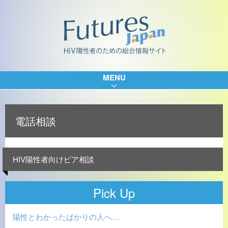
MENU
電話相談
HIV陽性者向けピア相談
Pick Up
陽性とわかったばかりの人へ…