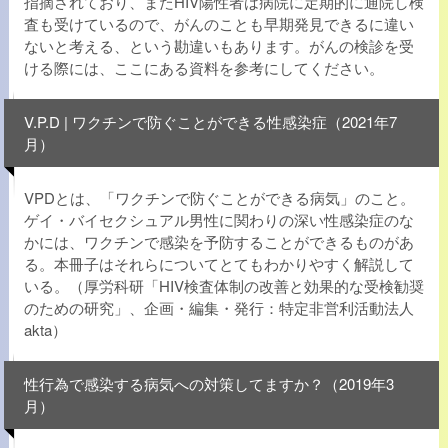
指摘されており、またHIV陽性者は病院に定期的に通院し検
査も受けているので、がんのことも早期発見できるに違い
ないと考える、という勘違いもあります。がんの検診を受
ける際には、ここにある資料を参考にしてください。
V.P.D | ワクチンで防ぐことができる性感染症（2021年7
月）
VPDとは、「ワクチンで防ぐことができる病気」のこと。
ゲイ・バイセクシュアル男性に関わりの深い性感染症のな
かには、
ワクチンで
感染を
予防することができるもの
があ
る。本冊子はそれらについてとてもわかりやすく解説して
いる。（厚労科研「HIV検査体制の改善と効果的な受検勧奨
のための研究」、企画・編集・発行：特定非営利活動法人
akta）
性行為で感染する病気への対策してますか？（2019年3
月）