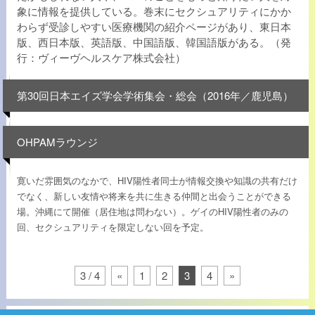
象に情報を提供している。巻末にセクシュアリティにかか
わらず受診しやすい医療機関の紹介ページがあり、東日本
版、西日本版、英語版、中国語版、韓国語版がある。（発
行：ヴィーヴヘルスケア株式会社）
第30回日本エイズ学会学術集会・総会（2016年／鹿児島）
OHPAMラウンジ
寛いだ雰囲気のなかで、HIV陽性者同士が情報交換や知識の共有だけ
でなく、新しい友情や将来を共に生きる仲間と出会うことができる
場。沖縄にて開催（居住地は問わない）。ゲイのHIV陽性者のみの
回、セクシュアリティを限定しない回を予定。
3 / 4
«
1
2
3
4
»