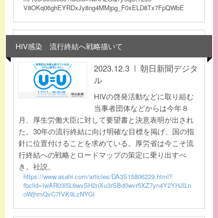
V8OKq06ghEYRDxJy8ng4MMjpg_F0xELD8Tx7FpQWbE
HIV感染 流行終結へ戦略描いて
2023.12.3
朝日新聞デジタ
ル
HIVの啓発活動などに取り組む
当事者団体などからは今年８
月、厚生労働大臣に対して要望書と決意表明が出され
た。30年の流行終結に向け明確な目標を掲げ、国の指
針に位置付けることを求めている。厚労省は今こそ流
行終結への戦略とロードマップの策定に乗り出すべ
き。社説。
https://www.asahi.com/articles/DA3S15806229.html?
fbclid=IwAR03l5L6wvSH2nXu3rSBd0wvr5XZ7yn4Y2YHJlLn
oWjhmQvC7fVK9LzNYGI