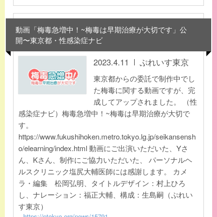
動画「梅毒急増中！~梅毒は早期治療が大切です」公
開〜東京都・性感染症ナビ
2023.4.11
ぷれいす東京
東京都からの委託で制作中でし
た梅毒に関する動画ですが、完
成してアップされました。 （性
感染症ナビ）梅毒急増中！~梅毒は早期治療が大切で
す。
https://www.fukushihoken.metro.tokyo.lg.jp/seikansensh
o/elearning/index.html 動画にご出演いただいた、Yさ
ん、Kさん、制作にご協力いただいた、 パーソナルヘ
ルスクリニック塩尻大輔医師には感謝します。 カメ
ラ・編集 松岡弘明、タイトルデザイン：村上ひろ
し、ナレーション：福正大輔、構成：生島嗣（ぷれい
す東京）
https://ptokyo.org/news/15791