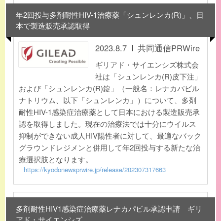
年2回投与多剤耐性HIV-1治療薬「シュンレンカ(R)」、日
本で製造販売承認取得
2023.8.7
共同通信PRWire
ギリアド・サイエンシズ株式会
社は「シュンレンカ(R)皮下注」
および「シュンレンカ(R)錠」（一般名：レナカパビル
ナトリウム、以下「シュンレンカ」）について、多剤
耐性HIV-1感染症治療薬として日本における製造販売承
認を取得しました。現在の治療法では十分にウイルス
抑制ができない成人HIV陽性者に対して、最適なバック
グラウンドレジメンと併用して年2回投与する新たな治
療選択肢となります。
https://kyodonewsprwire.jp/release/202307317663
多剤耐性HIV1感染症治療薬レナカパビル承認申請 ギリ
アド・サイエンシズ