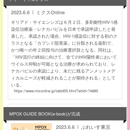
2023.6.6
ミクスOnline
ギリアド・サイエンシズは６月２日、多剤耐性HIV-1感
染症治療薬・レナカパビルを日本で承認申請したと発
表した。承認された場合、HIV-1感染症に対する初のク
ラスとなる「カプシド阻害薬」に分類される薬剤で、
かつ唯一の年２回投与の治療選択肢となる。同社は、
「HIV流行の終結に向けて、全てのHIV陽性者において
ウイルス抑制が可能となる治療が求められており、レ
ナカパビルの承認により、未だに残るアンメットメデ
ィカルニーズが軽減されることが期待される」として
いる。
https://www.mixonline.jp/tabid55.html?artid=74885
MPOX GUIDE BOOK(e-book)が完成
2023.6.6
ぷれいす東京