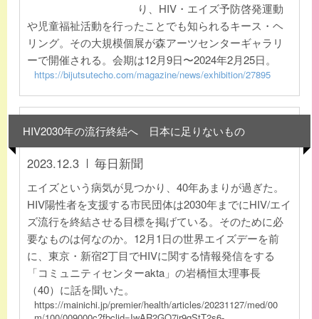
り、HIV・エイズ予防啓発運動
や児童福祉活動を行ったことでも知られるキース・ヘ
リング。その大規模個展が森アーツセンターギャラリ
ーで開催される。会期は12月9日〜2024年2月25日。
https://bijutsutecho.com/magazine/news/exhibition/27895
HIV2030年の流行終結へ 日本に足りないもの
2023.12.3
毎日新聞
エイズという病気が見つかり、40年あまりが過ぎた。
HIV陽性者を支援する市民団体は2030年までにHIV/エイ
ズ流行を終結させる目標を掲げている。そのために必
要なものは何なのか。12月1日の世界エイズデーを前
に、東京・新宿2丁目でHIVに関する情報発信をする
「コミュニティセンターakta」の岩橋恒太理事長
（40）に話を聞いた。
https://mainichi.jp/premier/health/articles/20231127/med/00
m/100/009000c?fbclid=IwAR2GQ7jr9qStT2s6-