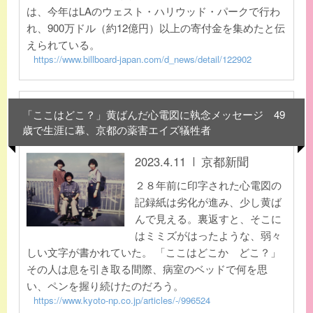
は、今年はLAのウェスト・ハリウッド・パークで行わ
れ、900万ドル（約12億円）以上の寄付金を集めたと伝
えられている。
https://www.billboard-japan.com/d_news/detail/122902
「ここはどこ？」黄ばんだ心電図に執念メッセージ 49
歳で生涯に幕、京都の薬害エイズ犠牲者
2023.4.11
京都新聞
２８年前に印字された心電図の
記録紙は劣化が進み、少し黄ば
んで見える。裏返すと、そこに
はミミズがはったような、弱々
しい文字が書かれていた。 「ここはどこか どこ？」
その人は息を引き取る間際、病室のベッドで何を思
い、ペンを握り続けたのだろう。
https://www.kyoto-np.co.jp/articles/-/996524